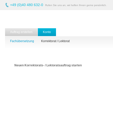
+49 (0)40 480 632-0
Rufen Sie uns an, wir helfen Ihnen gerne persönlich.
Auftrag erstellen
Konto
Fachübersetzung
Korrektorat / Lektorat
Neuen Korrektorats- / Lektoratsauftrag starten
Qualität zum besten
Preis
Laden Sie hier Ihre zu bearbeitende(n) Datei(en) hoch
und geben Sie Ihre Auftragsdaten ein.